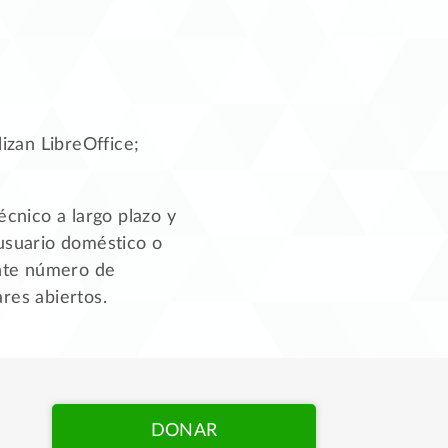
izan LibreOffice;
cnico a largo plazo y
 usuario doméstico o
nte número de
res abiertos.
DONAR