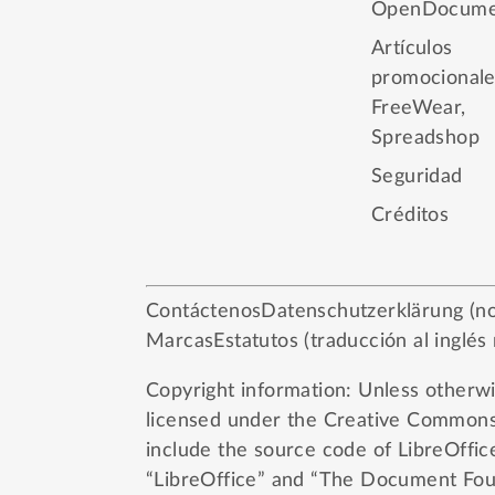
OpenDocume
Artículos
promocionale
FreeWear
,
Spreadshop
Seguridad
Créditos
Contáctenos
Datenschutzerklärung (no
Marcas
Estatutos (traducción al inglés
Copyright information: Unless otherwis
licensed under the
Creative Commons 
include the source code of LibreOffic
“LibreOffice” and “The Document Foun