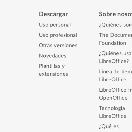
Descargar
Sobre noso
Uso personal
¿Quiénes so
Uso profesional
The Docume
Foundation
Otras versiones
¿Quiénes usa
Novedades
LibreOffice?
Plantillas y
Línea de tie
extensiones
LibreOffice
LibreOffice f
OpenOffice
Tecnología
LibreOffice
¿Qué es